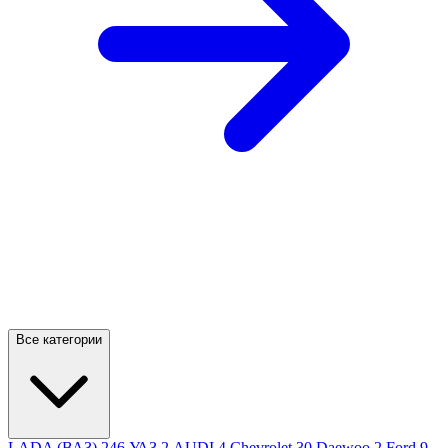
SCORE
0006
Все категории
LADA (ВАЗ)
246
УАЗ
2
AUDI
4
Chevrolet
30
Daewoo
2
Ford
9