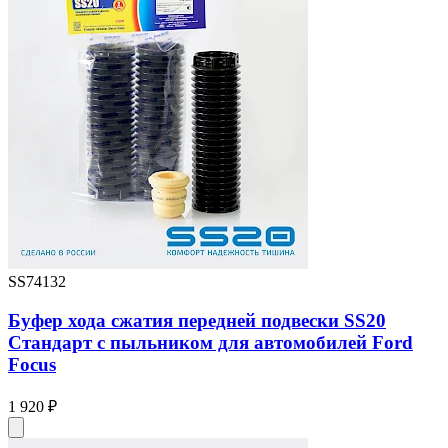
SS74132
Буфер хода сжатия передней подвески SS20
Стандарт с пыльником для автомобилей Ford
Focus
1 920 ₽