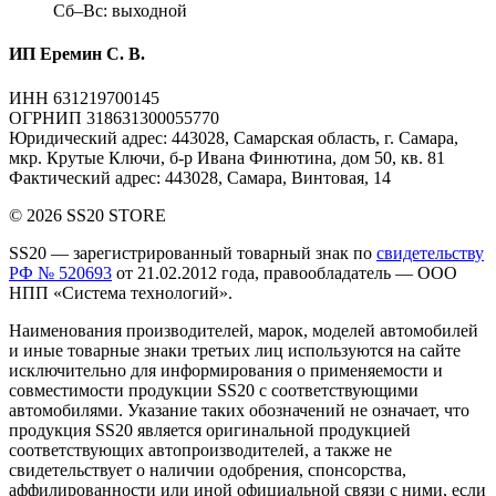
Сб–Вс: выходной
ИП Еремин С. В.
ИНН 631219700145
ОГРНИП 318631300055770
Юридический адрес: 443028, Самарская область, г. Самара,
мкр. Крутые Ключи, б-р Ивана Финютина, дом 50, кв. 81
Фактический адрес: 443028, Самара, Винтовая, 14
© 2026 SS20 STORE
SS20
— зарегистрированный товарный знак по
свидетельству
РФ № 520693
от 21.02.2012 года, правообладатель — ООО
НПП «Система технологий».
Наименования производителей, марок, моделей автомобилей
и иные товарные знаки третьих лиц
используются на сайте
исключительно для информирования о применяемости и
совместимости продукции SS20 с соответствующими
автомобилями. Указание таких обозначений не означает, что
продукция SS20 является оригинальной продукцией
соответствующих автопроизводителей, а также не
свидетельствует о наличии одобрения, спонсорства,
аффилированности или иной официальной связи с ними, если