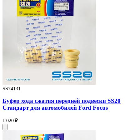
SS74131
Буфер хода сжатия передней подвески SS20
Стандарт для автомобилей Ford Focus
1 020 ₽