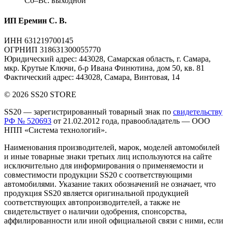
Сб–Вс: выходной
ИП Еремин С. В.
ИНН 631219700145
ОГРНИП 318631300055770
Юридический адрес: 443028, Самарская область, г. Самара,
мкр. Крутые Ключи, б-р Ивана Финютина, дом 50, кв. 81
Фактический адрес: 443028, Самара, Винтовая, 14
© 2026 SS20 STORE
SS20
— зарегистрированный товарный знак по
свидетельству
РФ № 520693
от 21.02.2012 года, правообладатель — ООО
НПП «Система технологий».
Наименования производителей, марок, моделей автомобилей
и иные товарные знаки третьих лиц
используются на сайте
исключительно для информирования о применяемости и
совместимости продукции SS20 с соответствующими
автомобилями. Указание таких обозначений не означает, что
продукция SS20 является оригинальной продукцией
соответствующих автопроизводителей, а также не
свидетельствует о наличии одобрения, спонсорства,
аффилированности или иной официальной связи с ними, если