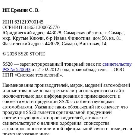
ИП Еремин С. В.
ИНН 631219700145
ОГРНИП 318631300055770
Юридический адрес: 443028, Самарская область, г. Самара,
мкр. Крутые Ключи, б-р Ивана Финютина, дом 50, кв. 81
Фактический адрес: 443028, Самара, Винтовая, 14
© 2026 SS20 STORE
SS20
— зарегистрированный товарный знак по
свидетельству
РФ № 520693
от 21.02.2012 года, правообладатель — ООО
НПП «Система технологий».
Наименования производителей, марок, моделей автомобилей
и иные товарные знаки третьих лиц
используются на сайте
исключительно для информирования о применяемости и
совместимости продукции SS20 с соответствующими
автомобилями. Указание таких обозначений не означает, что
продукция SS20 является оригинальной продукцией
соответствующих автопроизводителей, а также не
свидетельствует о наличии одобрения, спонсорства,
аффилированности или иной официальной связи с ними, если
прямо не указано иное.