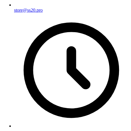
store@ss20.pro