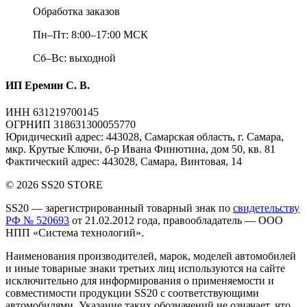
Обработка заказов
Пн–Пт: 8:00–17:00 МСК
Сб–Вс: выходной
ИП Еремин С. В.
ИНН 631219700145
ОГРНИП 318631300055770
Юридический адрес: 443028, Самарская область, г. Самара,
мкр. Крутые Ключи, б-р Ивана Финютина, дом 50, кв. 81
Фактический адрес: 443028, Самара, Винтовая, 14
© 2026 SS20 STORE
SS20
— зарегистрированный товарный знак по
свидетельству
РФ № 520693
от 21.02.2012 года, правообладатель — ООО
НПП «Система технологий».
Наименования производителей, марок, моделей автомобилей
и иные товарные знаки третьих лиц
используются на сайте
исключительно для информирования о применяемости и
совместимости продукции SS20 с соответствующими
автомобилями. Указание таких обозначений не означает, что