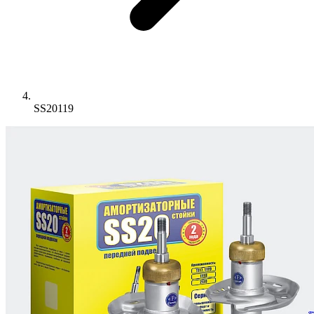
SS20119