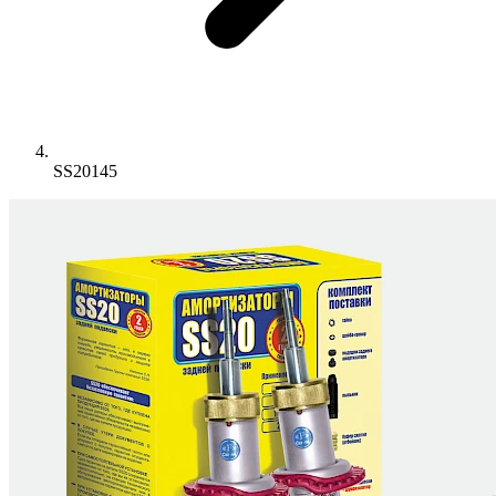
SS20145