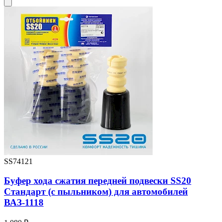
SS74121
Буфер хода сжатия передней подвески SS20
Стандарт (с пыльником) для автомобилей
ВАЗ-1118