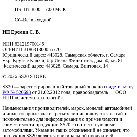
Пн–Пт: 8:00–17:00 МСК
Сб–Вс: выходной
ИП Еремин С. В.
ИНН 631219700145
ОГРНИП 318631300055770
Юридический адрес: 443028, Самарская область, г. Самара,
мкр. Крутые Ключи, б-р Ивана Финютина, дом 50, кв. 81
Фактический адрес: 443028, Самара, Винтовая, 14
© 2026 SS20 STORE
SS20
— зарегистрированный товарный знак по
свидетельству
РФ № 520693
от 21.02.2012 года, правообладатель — ООО
НПП «Система технологий».
Наименования производителей, марок, моделей автомобилей
и иные товарные знаки третьих лиц
используются на сайте
исключительно для информирования о применяемости и
совместимости продукции SS20 с соответствующими
автомобилями. Указание таких обозначений не означает, что
продукция SS20 является оригинальной продукцией