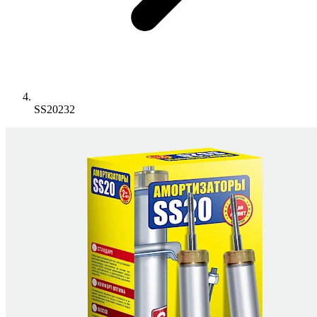
SS20232