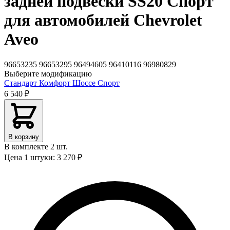
задней подвески SS20 Спорт
для автомобилей Chevrolet
Aveo
96653235
96653295
96494605
96410116
96980829
Выберите модификацию
Стандарт
Комфорт
Шоссе
Спорт
6 540 ₽
В корзину
В комплекте 2 шт.
Цена 1 штуки: 3 270 ₽