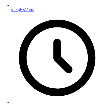
store@ss20.pro