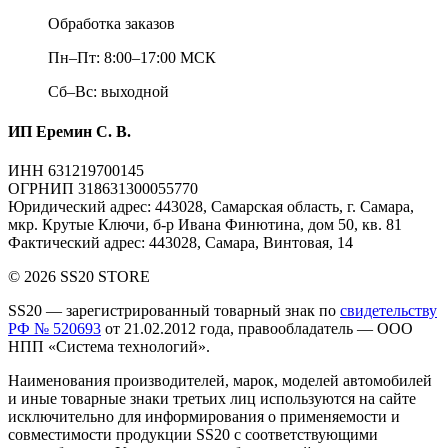
Обработка заказов
Пн–Пт: 8:00–17:00 МСК
Сб–Вс: выходной
ИП Еремин С. В.
ИНН 631219700145
ОГРНИП 318631300055770
Юридический адрес: 443028, Самарская область, г. Самара,
мкр. Крутые Ключи, б-р Ивана Финютина, дом 50, кв. 81
Фактический адрес: 443028, Самара, Винтовая, 14
© 2026 SS20 STORE
SS20
— зарегистрированный товарный знак по
свидетельству
РФ № 520693
от 21.02.2012 года, правообладатель — ООО
НПП «Система технологий».
Наименования производителей, марок, моделей автомобилей
и иные товарные знаки третьих лиц
используются на сайте
исключительно для информирования о применяемости и
совместимости продукции SS20 с соответствующими